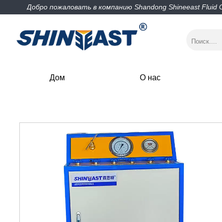
Добро пожаловать в компанию Shandong Shineeast Fluid Con
Дом
О нас