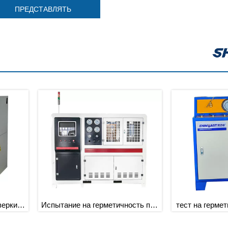
ПРЕДСТАВЛЯТЬ
чность при
тест на герметичность воздухом
Тест на уте
зырьки
под водой