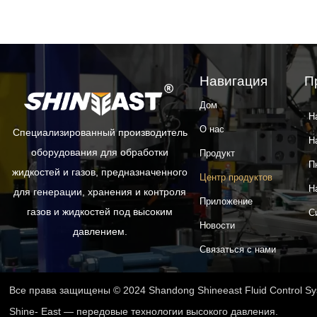
Навигация
П
Дом
Н
О нас
Специализированный производитель
Н
оборудования для обработки
Продукт
П
жидкостей и газов, предназначенного
Центр продуктов
Н
для генерации, хранения и контроля
Приложение
газов и жидкостей под высоким
С
Новости
давлением.
Связаться с нами
Все права защищены © 2024 Shandong Shineeast Fluid Control Sys
Shine- East — передовые технологии высокого давления.