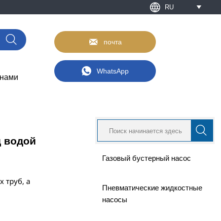

RU



почта

WhatsApp
 нами

д водой
Газовый бустерный насос
т
 труб, а
Пневматические жидкостные
насосы