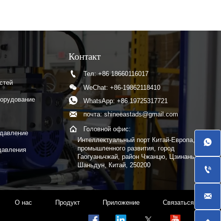
Контакт

Тел: +86 18660116017
стей

WeChat: +86-19862118410

борудование
WhatsApp: +86 19725317721

почта: shineeastads@gmail.com

Головной офис:
 давление
Интеллектуальный порт Китай-Европа, Парк

промышленного развития, город
давления
Гаогуаньчжай, район Чжанцю, Цзинань,
Шаньдун, Китай, 250200


О нас
Продукт
Приложение
Связаться с нами