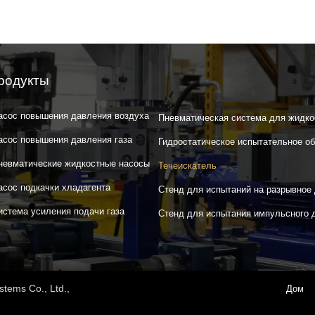
родукты
асос повышения давления воздуха
Пневматическая система для жидко
асос повышения давления газа
Гидростатическое испытательное о
невматические жидкостные насосы
Течеискатель
асос подкачки хладагента
Стенд для испытаний на разрывное
истема усиления подачи газа
Стенд для испытания импульсного 
tems Co., Ltd.,
Дом