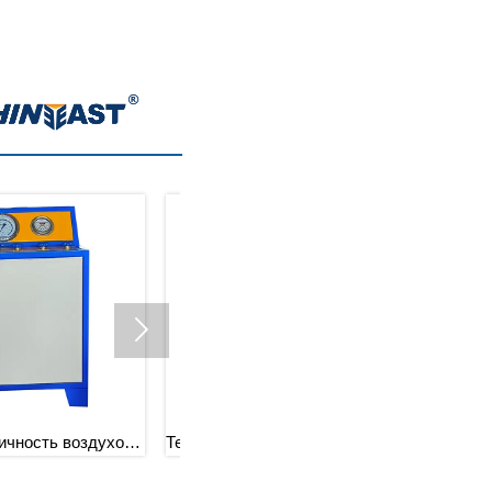

чку воздуха для трубки
Испытание на герметичность
резервуаров высокого давления