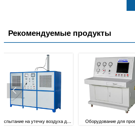
Рекомендуемые продукты

я
Оборудование для проверки
Испытание на гермети
герметичности
погружении в пу